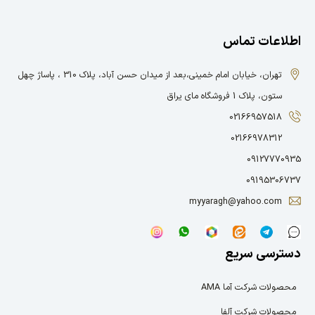
اطلاعات تماس
تهران، خیابان امام خمینی،بعد از میدان حسن آباد، پلاک 310 ، پاساژ چهل
ستون، پلاک 1 فروشگاه مای یراق
02166957518
02166978312
09127770935
09195306737
myyaragh@yahoo.com
دسترسی سریع
محصولات شرکت آما AMA
محصولات شرکت آلفا