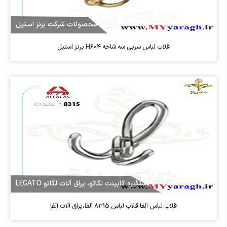
محصولات شرکت برنز استیل
قلاب لباس سربی سه شاخه H604 برنز استیل
دستگیره کابینت لگاتو، یراق آلات لگاتو LEGATO
قلاب لباس آلفا قلاب لباس 8315 آلفا،یراق آلات آلفا