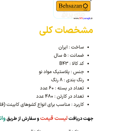
مشخصات کلی
ساخت : ایران
ضمانت : 5 سال
کد کالا : B43
جنس : پلاستیک مواد نو
رنگ بندی : 8 رنگ
تعداد در بسته : 60 عدد
تعداد در کارتن : 480 عدد
کاربرد : مناسب برای انواع کشوهای کابینت (فلز
لیست قیمت
وات
جهت دریافت
و سفارش از طریق