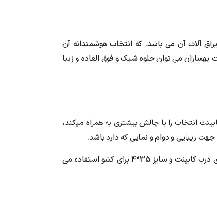
یراق آلات آن می باشد. که انتخاب هوشمندانه آن
و دیزاین کابینت و دکوراسیون آشپزخانه تاثیر بسزایی داشته باشد. و با انتخاب دستگیره تک پیچ A3 شرکت بهسازان می توان جلوه شیک و فوق العاده و زیبا
ینت انتخاب را با چالش بیشتری به همراه میکند،
در ضمن طریقه نصب آن برای هر رده سنی در هر شرایطی بسیار سهل می باشد، که نصب آن به وسیله یک پیچ 20*4 برای درب کابینت و سایز 35*4 برای کشو استفاده می