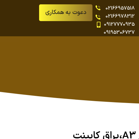
02166957518
دعوت به همکاری
02166978312
09127770935
09195306737
دستگیره تک پیچ A3،یراق کابینت