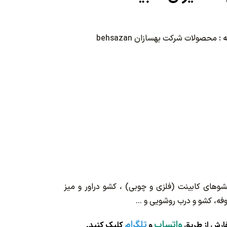
 :
محصولات شرکت بهسازان behsazan
کشوهای کابینت (فلزی و چوبی) ، کشو دراور و میز
وفه، کشو و درب روشویی و ...
واتساپ
تلگرام
ارش از طریق
و
کلیک کنید.