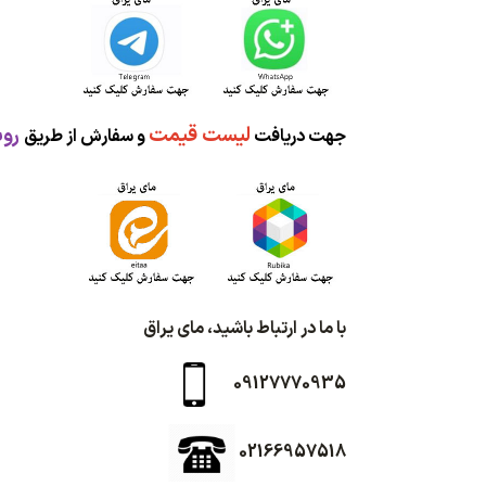
لیست قیمت
روب
جهت دریافت
و سفارش از طریق
با ما در ارتباط باشید، مای یراق
09127770935
02166957518