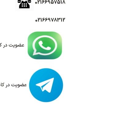
02166957518
02166978312
عضویت در کا
عضویت در کانا