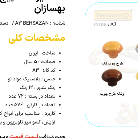
بهسازان
شناسه :
A3 BEHSAZAN /
دسته
مشخصات کلی
ساخت : ایران
ضمانت : 5 سال
کد کالا : A3
جنس : پلاستیک مواد نو
رنگ بندی : 12 رنگ
تعداد در بسته : 72 عدد
تعداد در کارتن : 576 عدد
کاربرد : مناسب برای انواع 
آرایش، کشو میز تلویزیون و ب
لیست قیمت
جهت دریافت
و سف